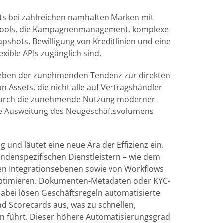
its bei zahlreichen namhaften Marken mit
on Tools, die Kampagnenmanagement, komplexe
pshots, Bewilligung von Kreditlinien und eine
exible APIs zugänglich sind.
Neben der zunehmenden Tendenz zur direkten
 Assets, die nicht alle auf Vertragshändler
 durch die zunehmende Nutzung moderner
ere Ausweitung des Neugeschäftsvolumens
 und läutet eine neue Ära der Effizienz ein.
undenspezifischen Dienstleistern – wie dem
en Integrationsebenen sowie von Workflows
 optimieren. Dokumenten-Metadaten oder KYC-
abei lösen Geschäftsregeln automatisierte
d Scorecards aus, was zu schnellen,
en führt. Dieser höhere Automatisierungsgrad