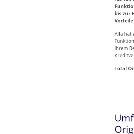
Funktion
bis zur 
Vorteil
Alfa hat
Funktion
Ihrem Be
Kreditve
Total Or
Umf
Orig