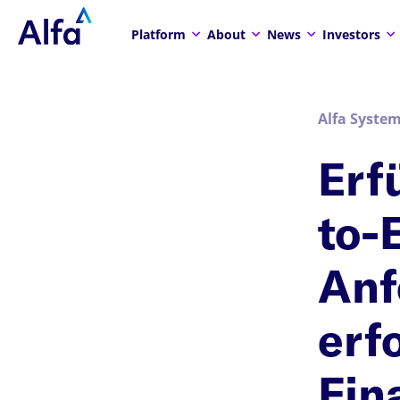
Platform
About
News
Investors
Alfa System
Erf
to-
Anf
erf
Fin