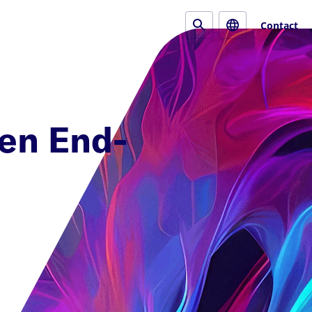
Contact
xen End-