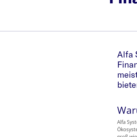
Alfa 
Finan
meist
biete
War
Alfa Sys
Ökosyste
groß wie