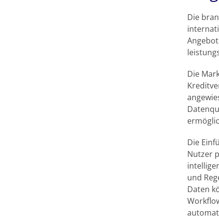
Die bran
internat
Angebots
leistung
Die Mar
Kreditve
angewie
Datenque
ermöglic
Die Einf
Nutzer p
intellig
und Rege
Daten kö
Workflow
automati