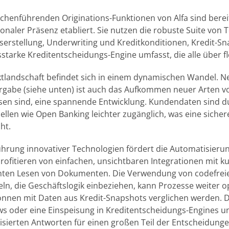
chenführenden Originations-Funktionen von Alfa sind bere
ionaler Präsenz etabliert. Sie nutzen die robuste Suite v
erstellung, Underwriting und Kreditkonditionen, Kredit-Sna
sstarke Kreditentscheidungs-Engine umfasst, die alle über fl
ktlandschaft befindet sich in einem dynamischen Wandel. 
rgabe (siehe unten) ist auch das Aufkommen neuer Arten von
sen sind, eine spannende Entwicklung. Kundendaten sind
llen wie Open Banking leichter zugänglich, was eine sich
ht.
ührung innovativer Technologien fördert die Automatisierung
rofitieren von einfachen, unsichtbaren Integrationen mit k
enten Lesen von Dokumenten. Die Verwendung von codefrei
ln, die Geschäftslogik einbeziehen, kann Prozesse weiter
nnen mit Daten aus Kredit-Snapshots verglichen werden. D
s oder eine Einspeisung in Kreditentscheidungs-Engines un
sierten Antworten für einen großen Teil der Entscheidung