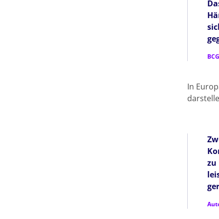
Da
Hä
si
ge
BC
In Europ
darstell
Zw
Ko
zu
le
ger
Aut