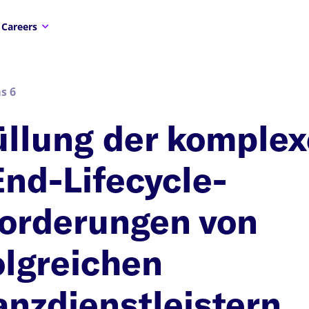
Careers
s 6
üllung der komple
End-Lifecycle-
orderungen von
olgreichen
anzdienstleistern.